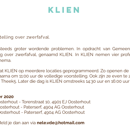
k
lien
elling over zwerfafval.
n steeds groter wordende problemen. In opdracht van Gemee
g over zwerfafval, genaamd KLIEN. In KLIEN nemen vier profe
thema.
at KLIEN op meerdere locaties geprogrammeerd. Zo openen de
rna om 11:00 uur de volledige voorstelling. Ook zijn ze even te 
Theek5. Later die dag is KLIEN omstreeks 14:30 uur en 16:00 uur
r 2020
terhout - Torenstraat 10, 4901 EJ Oosterhout
sterhout - Paterserf, 4904 AG Oosterhout
sterhout - Paterserf, 4904 AG Oosterhout
Meld je dan aan via
nele.vde@hotmail.com