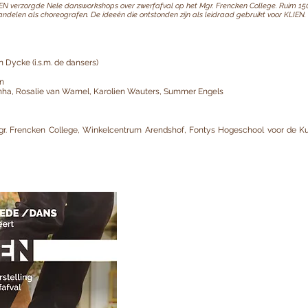
EN verzorgde Nele dansworkshops over zwerfafval op het Mgr. Frencken College. Ruim 150 
elen als choreografen. De ideeën die ontstonden zijn als leidraad gebruikt voor KLIEN.
 Dycke (i.s.m. de dansers)
n
nha, Rosalie van Wamel, Karolien Wauters, Summer Engels
r. Frencken College, Winkelcentrum Arendshof, Fontys Hogeschool voor de K