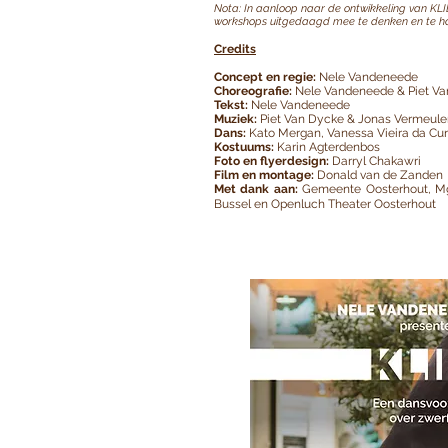
Nota: In aanloop naar de ontwikkeling van KLI
workshops uitgedaagd mee te denken en te hand
Credits
Concept en regie:
Nele Vandeneede
Choreografie:
Nele Vandeneede & Piet Van
Tekst:
Nele Vandeneede
Muziek:
Piet Van Dycke & Jonas Vermeule
Dans:
Kato Mergan, Vanessa Vieira da Cu
Kostuums:
Karin Agterdenbos
Foto en flyerdesign:
Darryl Chakawri
Film en montage:
Donald van de Zanden
Met dank aan:
Gemeente Oosterhout, Mg
Bussel en Openluch Theater Oosterhout