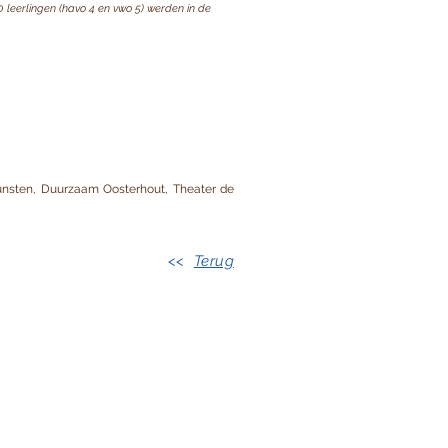
leerlingen (havo 4 en vwo 5) werden in de
unsten, Duurzaam Oosterhout, Theater de
<<
Terug